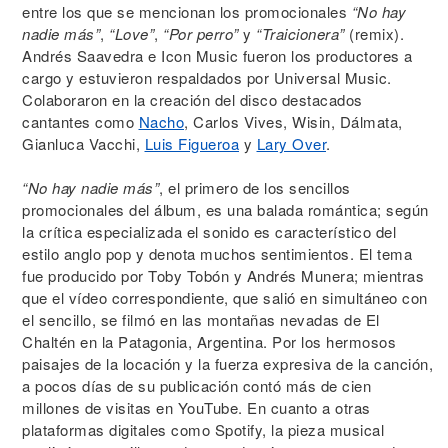
entre los que se mencionan los promocionales
“No hay
nadie más”
,
“Love”
,
“Por perro”
y
“Traicionera”
(remix).
Andrés Saavedra e Icon Music fueron los productores a
cargo y estuvieron respaldados por Universal Music.
Colaboraron en la creación del disco destacados
cantantes como
Nacho
, Carlos Vives, Wisin, Dálmata,
Gianluca Vacchi,
Luis Figueroa
y
Lary Over
.
“No hay nadie más”
, el primero de los sencillos
promocionales del álbum, es una balada romántica; según
la crítica especializada el sonido es característico del
estilo anglo pop y denota muchos sentimientos. El tema
fue producido por Toby Tobón y Andrés Munera; mientras
que el vídeo correspondiente, que salió en simultáneo con
el sencillo, se filmó en las montañas nevadas de El
Chaltén en la Patagonia, Argentina. Por los hermosos
paisajes de la locación y la fuerza expresiva de la canción,
a pocos días de su publicación contó más de cien
millones de visitas en YouTube. En cuanto a otras
plataformas digitales como Spotify, la pieza musical