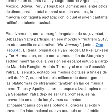
comenzó en su país natal y luego recorrió Argentina,
México, Bolivia, Perú y República Dominicana, entre otros
destinos, para un total de casi sesenta eventos, la
mayoría con taquilla agotada; con lo cual el joven cantante
ratificó su talento musical.
Efectivamente, con la energía inagotable de su juventud,
Sebastián Yatra participó, en ese movido y fructífero 2017,
en otro sencillo colaborativo:
“No Vacancy”
, junto a
One
Republic
. El tema, original de Ryan Tedder, Mikkel Eriksen
y Tor Hermansen, contó con la producción de Stargate y
Tedder; mientras que la versión en español estuvo a cargo
de Mauricio Rengifo, Andrés Torres y el mismo Sebastián
Yatra. El sencillo, editado por medios digitales a finales de
abril de 2017, superó los seis millones de descargas en
las plataformas de streaming; también en las de música
como iTunes y Spotify. La crítica especializada opina que
ya Sebastián Yatra dejó de ser una promesa, se ha
convertido en uno de los jóvenes cantantes
latinoamericanos con más potencial, gracias al éxito y
proyección internacional que ya acumula en el ámbito