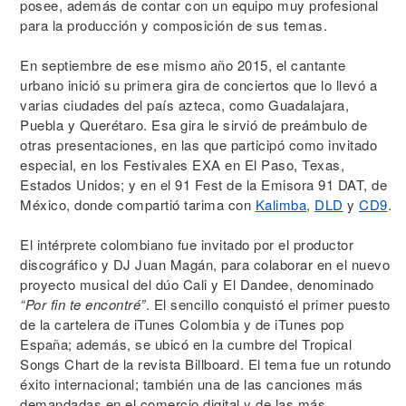
posee, además de contar con un equipo muy profesional
para la producción y composición de sus temas.
En septiembre de ese mismo año 2015, el cantante
urbano inició su primera gira de conciertos que lo llevó a
varias ciudades del país azteca, como Guadalajara,
Puebla y Querétaro. Esa gira le sirvió de preámbulo de
otras presentaciones, en las que participó como invitado
especial, en los Festivales EXA en El Paso, Texas,
Estados Unidos; y en el 91 Fest de la Emisora 91 DAT, de
México, donde compartió tarima con
Kalimba
,
DLD
y
CD9
.
El intérprete colombiano fue invitado por el productor
discográfico y DJ Juan Magán, para colaborar en el nuevo
proyecto musical del dúo Cali y El Dandee, denominado
“Por fin te encontré”
. El sencillo conquistó el primer puesto
de la cartelera de iTunes Colombia y de iTunes pop
España; además, se ubicó en la cumbre del Tropical
Songs Chart de la revista Billboard. El tema fue un rotundo
éxito internacional; también una de las canciones más
demandadas en el comercio digital y de las más