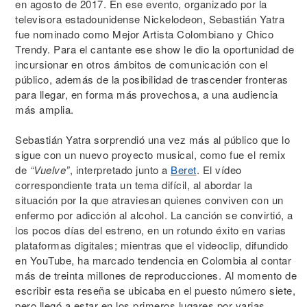
en agosto de 2017. En ese evento, organizado por la
televisora estadounidense Nickelodeon, Sebastián Yatra
fue nominado como Mejor Artista Colombiano y Chico
Trendy. Para el cantante ese show le dio la oportunidad de
incursionar en otros ámbitos de comunicación con el
público, además de la posibilidad de trascender fronteras
para llegar, en forma más provechosa, a una audiencia
más amplia.
Sebastián Yatra sorprendió una vez más al público que lo
sigue con un nuevo proyecto musical, como fue el remix
de
“Vuelve”
, interpretado junto a
Beret
. El vídeo
correspondiente trata un tema difícil, al abordar la
situación por la que atraviesan quienes conviven con un
enfermo por adicción al alcohol. La canción se convirtió, a
los pocos días del estreno, en un rotundo éxito en varias
plataformas digitales; mientras que el videoclip, difundido
en YouTube, ha marcado tendencia en Colombia al contar
más de treinta millones de reproducciones. Al momento de
escribir esta reseña se ubicaba en el puesto número siete,
pero llegó a estar en los primeros lugares por varias