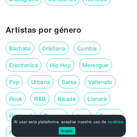
Artistas por género
Bachata
Cristiana
Cumbia
Electronica
Hip Hop
Merengue
Pop
Urbana
Salsa
Vallenato
Rock
R&B
Balada
Llanera
Regional
Reggae
Jazz
Country
Al usar esta plataforma, aceptas nuestro uso de
cookies
Regional Mexicana
Aceptar