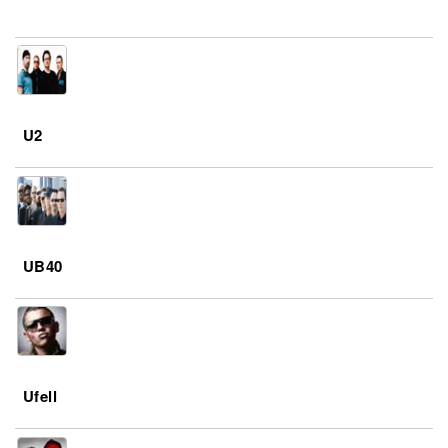
U2
UB40
Ufell