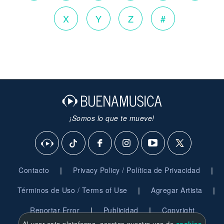
X
Y
Z
#
¡Somos lo que te mueve!
|
|
Contacto
Privacy Policy / Política de Privacidad
|
|
Términos de Uso / Terms of Use
Agregar Artista
|
|
Reportar Error
Publicidad
Copyright
Al usar esta plataforma, aceptas nuestro uso de
cookies