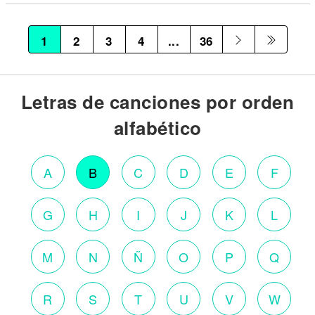
1
2
3
4
...
36
Letras de canciones por orden
alfabético
A
B
C
D
E
F
G
H
I
J
K
L
M
N
Ñ
O
P
Q
R
S
T
U
V
W