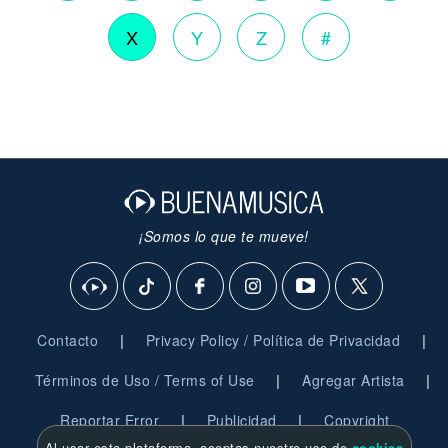
X
Y
Z
#
¡Somos lo que te mueve!
|
|
Contacto
Privacy Policy / Política de Privacidad
|
|
Términos de Uso / Terms of Use
Agregar Artista
|
|
Reportar Error
Publicidad
Copyright
Al usar esta plataforma, aceptas nuestro uso de
cookies