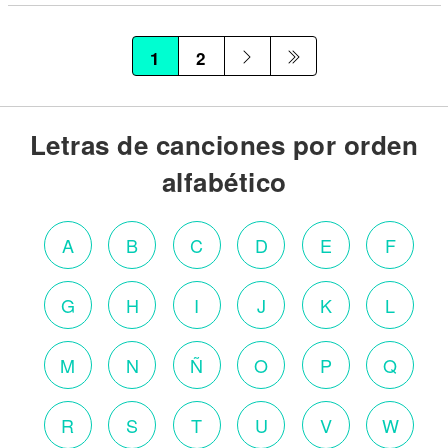
1
2
Letras de canciones por orden
alfabético
A
B
C
D
E
F
G
H
I
J
K
L
M
N
Ñ
O
P
Q
R
S
T
U
V
W