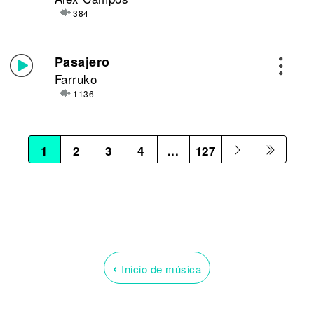
384
Pasajero
Farruko
1136
1
2
3
4
...
127
‹
Inicio de música