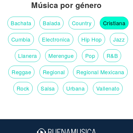
Música por género
Bachata
Balada
Country
Cristiana
Cumbia
Electronica
Hip Hop
Jazz
Llanera
Merengue
Pop
R&B
Reggae
Regional
Regional Mexicana
Rock
Salsa
Urbana
Vallenato