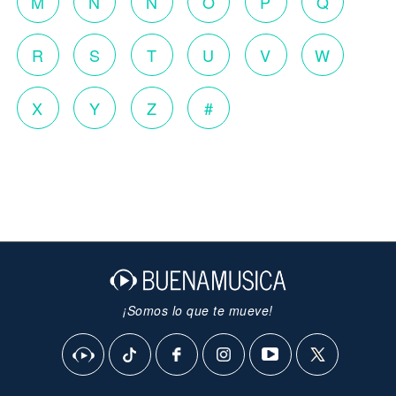
M
N
Ñ
O
P
Q
R
S
T
U
V
W
X
Y
Z
#
¡Somos lo que te mueve!