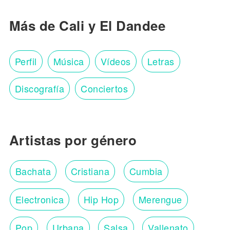
Más de Cali y El Dandee
Perfil
Música
Vídeos
Letras
Discografía
Conciertos
Artistas por género
Bachata
Cristiana
Cumbia
Electronica
Hip Hop
Merengue
Pop
Urbana
Salsa
Vallenato