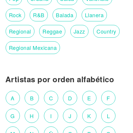
Rock
R&B
Balada
Llanera
Regional
Reggae
Jazz
Country
Regional Mexicana
Artistas por orden alfabético
A
B
C
D
E
F
G
H
I
J
K
L