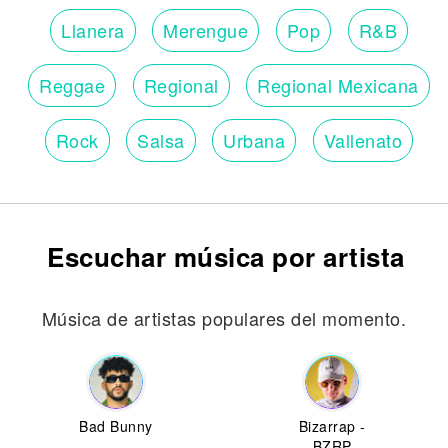
Llanera
Merengue
Pop
R&B
Reggae
Regional
Regional Mexicana
Rock
Salsa
Urbana
Vallenato
Escuchar música por artista
Música de artistas populares del momento.
Bad Bunny
Bizarrap -
BZRP