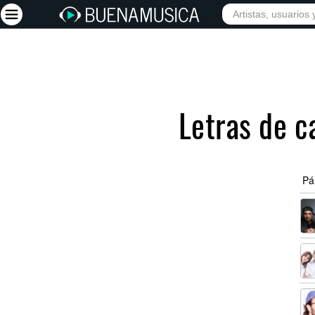
INICIO
ARTISTAS
Iniciar sesión
Registrarse
Letras de c
Inicio
Artistas
Red Social
Pá
Música
Vídeos
Discografías
Letras
Conciertos