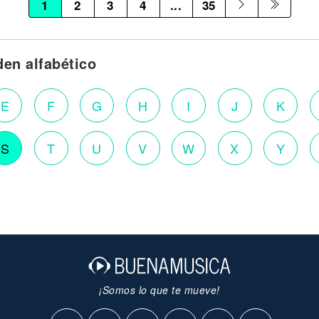
1
2
3
4
...
35
den alfabético
E
F
G
H
I
J
K
S
T
U
V
W
X
Y
¡Somos lo que te mueve!