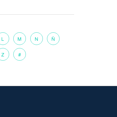
L
M
N
Ñ
Z
#