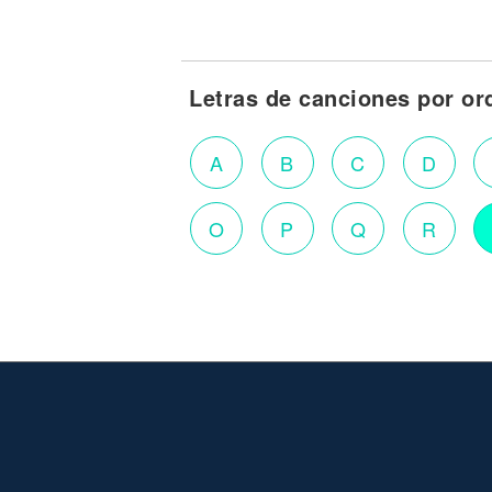
Letras de canciones por or
A
B
C
D
O
P
Q
R