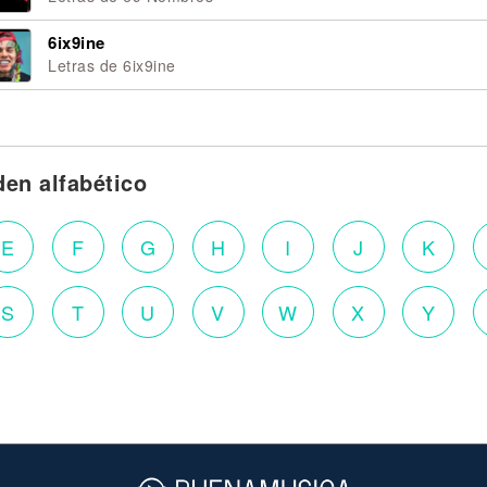
6ix9ine
Letras de 6ix9ine
den alfabético
E
F
G
H
I
J
K
S
T
U
V
W
X
Y