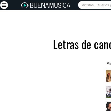
INICIO
ARTISTAS
Iniciar sesión
Registrarse
Letras de can
Inicio
Artistas
Red Social
Pá
Música
Vídeos
Discografías
Letras
Conciertos