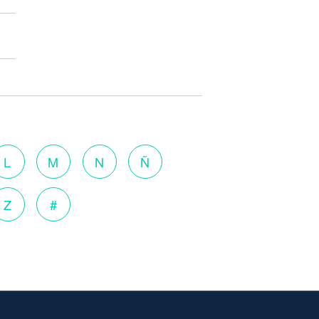
L
M
N
Ñ
Z
#