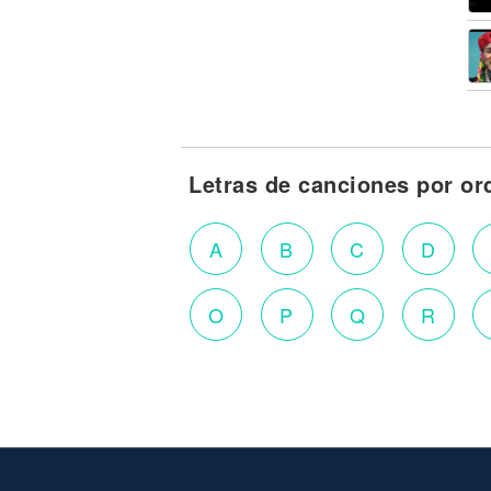
Letras de canciones por or
A
B
C
D
O
P
Q
R