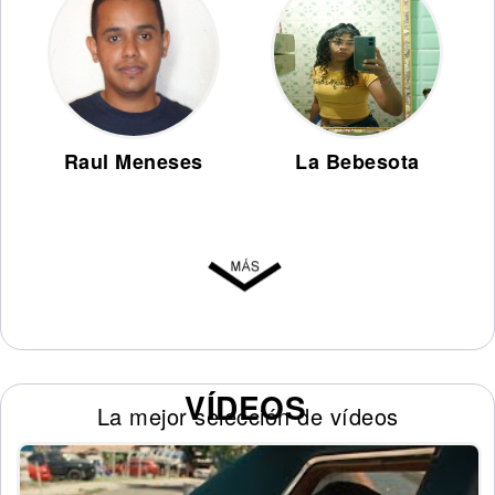
Raul Meneses
La Bebesota
VÍDEOS
La mejor selección de vídeos