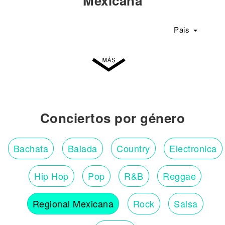
Mexicana
Pais
Conciertos por género
Bachata
Balada
Country
Electronica
Hip Hop
Pop
R&B
Reggae
Regional Mexicana
Rock
Salsa