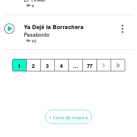
4
Ya Dejé la Borrachera
Pasabordo
45
1
2
3
4
...
77
‹
Inicio de música