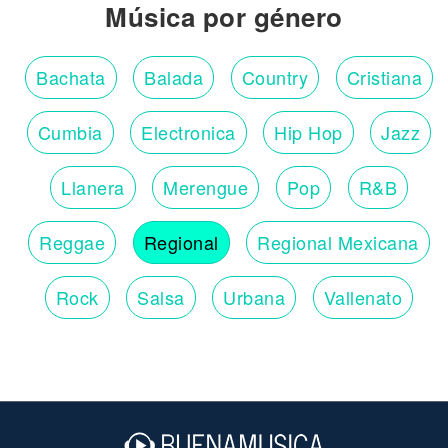
Música por género
Bachata
Balada
Country
Cristiana
Cumbia
Electronica
Hip Hop
Jazz
Llanera
Merengue
Pop
R&B
Reggae
Regional
Regional Mexicana
Rock
Salsa
Urbana
Vallenato