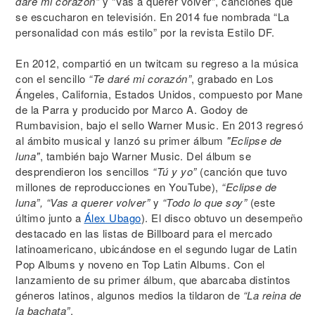
daré mi corazón”
y “Vas a querer volver”, canciones que
se escucharon en televisión. En 2014 fue nombrada “La
personalidad con más estilo” por la revista Estilo DF.
En 2012, compartió en un twitcam su regreso a la música
con el sencillo
“Te daré mi corazón”
, grabado en Los
Ángeles, California, Estados Unidos, compuesto por Mane
de la Parra y producido por Marco A. Godoy de
Rumbavision, bajo el sello Warner Music. En 2013 regresó
al ámbito musical y lanzó su primer álbum
"Eclipse de
luna"
, también bajo Warner Music. Del álbum se
desprendieron los sencillos
“Tú y yo”
(canción que tuvo
millones de reproducciones en YouTube),
“Eclipse de
luna”, “Vas a querer volver”
y
“Todo lo que soy”
(este
último junto a
Álex Ubago
). El disco obtuvo un desempeño
destacado en las listas de Billboard para el mercado
latinoamericano, ubicándose en el segundo lugar de Latin
Pop Albums y noveno en Top Latin Albums. Con el
lanzamiento de su primer álbum, que abarcaba distintos
géneros latinos, algunos medios la tildaron de
“La reina de
la bachata”
.