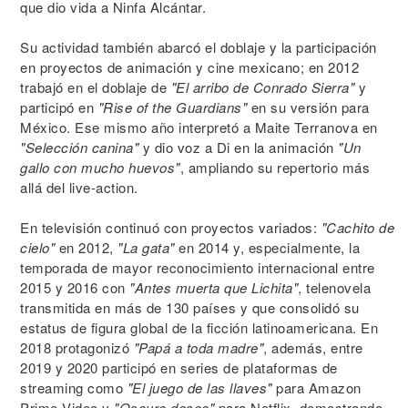
que dio vida a Ninfa Alcántar.
Su actividad también abarcó el doblaje y la participación
en proyectos de animación y cine mexicano; en 2012
trabajó en el doblaje de
"El arribo de Conrado Sierra"
y
participó en
"Rise of the Guardians"
en su versión para
México. Ese mismo año interpretó a Maite Terranova en
"Selección canina"
y dio voz a Di en la animación
"Un
gallo con mucho huevos"
, ampliando su repertorio más
allá del live-action.
En televisión continuó con proyectos variados:
"Cachito de
cielo"
en 2012,
"La gata"
en 2014 y, especialmente, la
temporada de mayor reconocimiento internacional entre
2015 y 2016 con
"Antes muerta que Lichita"
, telenovela
transmitida en más de 130 países y que consolidó su
estatus de figura global de la ficción latinoamericana. En
2018 protagonizó
"Papá a toda madre"
, además, entre
2019 y 2020 participó en series de plataformas de
streaming como
"El juego de las llaves"
para Amazon
Prime Video y
"Oscuro deseo"
para Netflix, demostrando