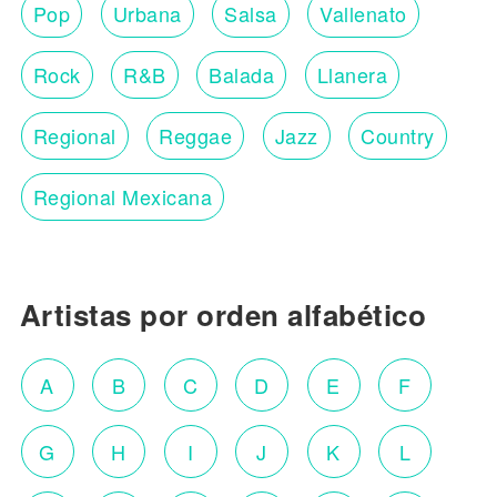
Pop
Urbana
Salsa
Vallenato
Rock
R&B
Balada
Llanera
Regional
Reggae
Jazz
Country
Regional Mexicana
Artistas por orden alfabético
A
B
C
D
E
F
G
H
I
J
K
L