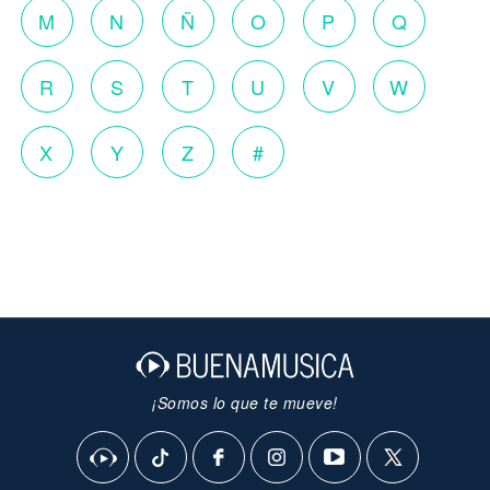
M
N
Ñ
O
P
Q
R
S
T
U
V
W
X
Y
Z
#
¡Somos lo que te mueve!