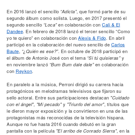
En 2016 lanzó el sencillo
“Adicta”
, que formó parte de su
segundo álbum como solista. Luego, en 2017 presentó el
segundo sencillo
“Loca”
en colaboración con
Cali & El
Dandee
. En febrero de 2018 lanzó el tercer sencillo “Como
yo te quiero” en colaboración con
Alexis & Fido
. En abril
participó en la colaboración del nuevo sencillo de
Carlos
Baute
,
“¿Quién es ese?”
. En octubre de 2018 participó en
el álbum de Antonio José con el tema
“Si tú quisieras”
y
en noviembre lanzó
“Bum Bum dale dale”
en colaboración
con
Reykon
.
En paralelo a la música, Perroni dirigió su carrera hacia
protagónicos en melodramas televisivos que fijaron su
sello actoral. Entre sus participaciones destacan
"Cuidado
con el ángel", "Mi pecado"
y
"Triunfo del amor"
, títulos que
le dieron mayor exposición y la convirtieron en una de las
protagonistas más reconocidas de la televisión hispana.
Aunque no fue hasta 2016 cuando debutó en la gran
pantalla con la película
"El arribo de Conrado Sierra"
, en la