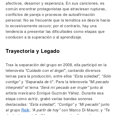
afectivos, desamor y esperanza. En sus canciones, es
común encontrar protagonistas que atraviesan rupturas,
conflictos de pareja o procesos de autoafirmación
personal. No es frecuente que la temática se desvíe hacia
lo excesivamente oscuro; por el contrario, hay una
tendencia a presentar las dificultades como etapas que
conducen a la superación o al aprendizaje.
Trayectoria y Legado
Tras la separación del grupo en 2008, ella participó en la
telenovela
"Cuidado con el ángel"
, cantando diversos
temas para la producción, entre ellos
“Esta soledad”, “Sólo
contigo”
y
“Separada de ti”
. Para la telenovela
"Mi pecado
interpretó"
el tema
“Será mi pecado ser mujer”
junto al
artista mexicano Enrique Guzmán Yáñez. Durante esa
etapa como actriz, grabó varias bandas sonoras
destacadas:
“Esta soledad”, “Contigo”
y
“Mi pecado”
junto
al grupo
Reik
;
“A partir de hoy”
con Marco Di Mauro; y
“Te