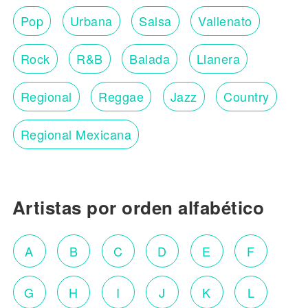
Pop
Urbana
Salsa
Vallenato
Rock
R&B
Balada
Llanera
Regional
Reggae
Jazz
Country
Regional Mexicana
Artistas por orden alfabético
A
B
C
D
E
F
G
H
I
J
K
L