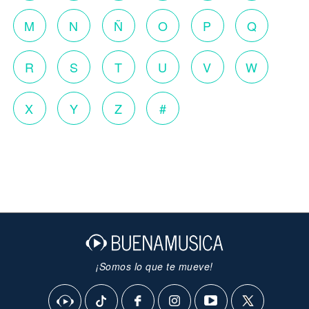
M
N
Ñ
O
P
Q
R
S
T
U
V
W
X
Y
Z
#
¡Somos lo que te mueve!