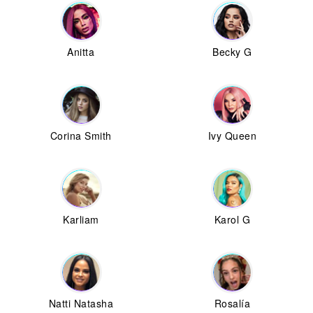
Anitta
Becky G
Corina Smith
Ivy Queen
Karliam
Karol G
Natti Natasha
Rosalía