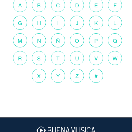
A
B
C
D
E
F
G
H
I
J
K
L
M
N
Ñ
O
P
Q
R
S
T
U
V
W
X
Y
Z
#