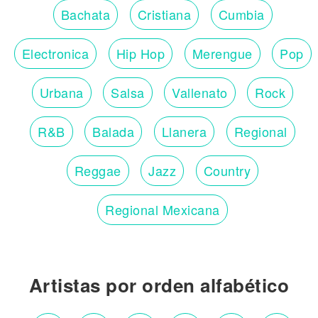
Bachata
Cristiana
Cumbia
Electronica
Hip Hop
Merengue
Pop
Urbana
Salsa
Vallenato
Rock
R&B
Balada
Llanera
Regional
Reggae
Jazz
Country
Regional Mexicana
Artistas por orden alfabético