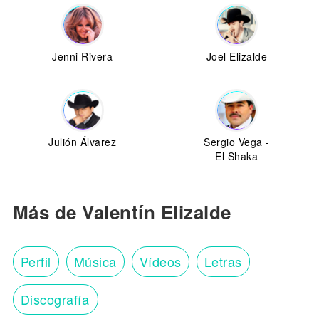
Jenni Rivera
Joel Elizalde
Julión Álvarez
Sergio Vega -
El Shaka
Más de Valentín Elizalde
Perfil
Música
Vídeos
Letras
Discografía