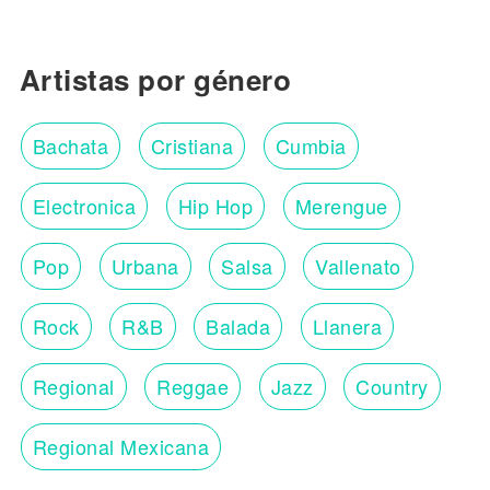
Artistas por género
Bachata
Cristiana
Cumbia
Electronica
Hip Hop
Merengue
Pop
Urbana
Salsa
Vallenato
Rock
R&B
Balada
Llanera
Regional
Reggae
Jazz
Country
Regional Mexicana