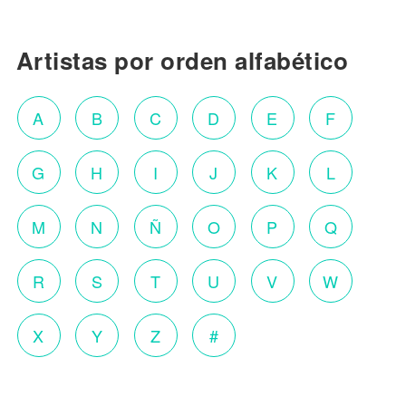
Artistas por orden alfabético
A
B
C
D
E
F
G
H
I
J
K
L
M
N
Ñ
O
P
Q
R
S
T
U
V
W
X
Y
Z
#