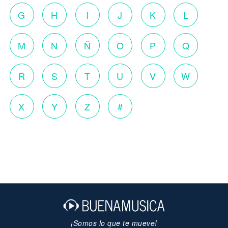
G
H
I
J
K
L
M
N
Ñ
O
P
Q
R
S
T
U
V
W
X
Y
Z
#
¡Somos lo que te mueve!