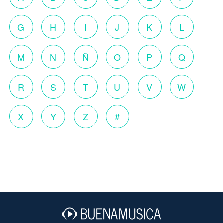
G
H
I
J
K
L
M
N
Ñ
O
P
Q
R
S
T
U
V
W
X
Y
Z
#