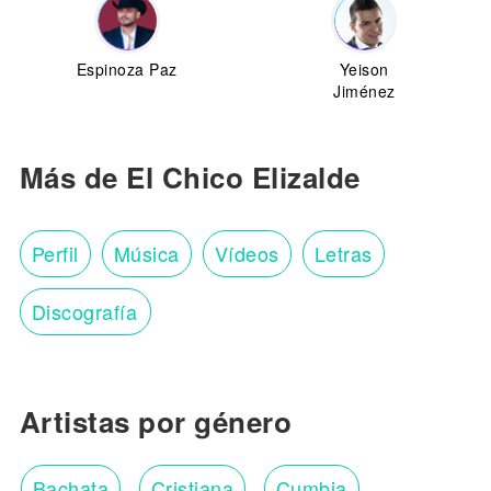
Espinoza Paz
Yeison
Jiménez
Más de El Chico Elizalde
Perfil
Música
Vídeos
Letras
Discografía
Artistas por género
Bachata
Cristiana
Cumbia