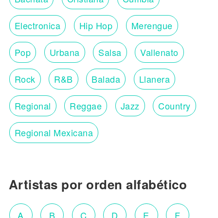
Electronica
Hip Hop
Merengue
Pop
Urbana
Salsa
Vallenato
Rock
R&B
Balada
Llanera
Regional
Reggae
Jazz
Country
Regional Mexicana
Artistas por orden alfabético
A
B
C
D
E
F