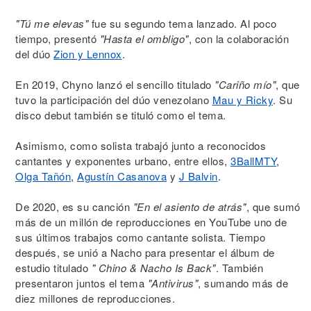
"Tú me elevas"
fue su segundo tema lanzado. Al poco
tiempo, presentó
"Hasta el ombligo"
, con la colaboración
del dúo
Zion y Lennox
.
En 2019, Chyno lanzó el sencillo titulado
"Cariño mío"
, que
tuvo la participación del dúo venezolano
Mau y Ricky
. Su
disco debut también se tituló como el tema.
Asimismo, como solista trabajó junto a reconocidos
cantantes y exponentes urbano, entre ellos,
3BallMTY
,
Olga Tañón
,
Agustín Casanova
y
J Balvin
.
De 2020, es su canción
"En el asiento de atrás"
, que sumó
más de un millón de reproducciones en YouTube uno de
sus últimos trabajos como cantante solista. Tiempo
después, se unió a Nacho para presentar el álbum de
estudio titulado
" Chino & Nacho Is Back"
. También
presentaron juntos el tema
"Antivirus"
, sumando más de
diez millones de reproducciones.