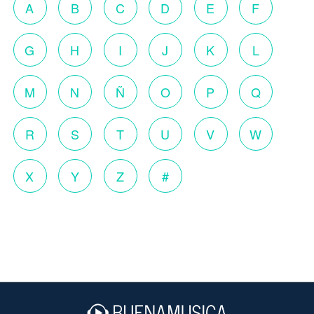
A
B
C
D
E
F
G
H
I
J
K
L
M
N
Ñ
O
P
Q
R
S
T
U
V
W
X
Y
Z
#