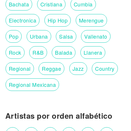
Bachata
Cristiana
Cumbia
Electronica
Hip Hop
Merengue
Pop
Urbana
Salsa
Vallenato
Rock
R&B
Balada
Llanera
Regional
Reggae
Jazz
Country
Regional Mexicana
Artistas por orden alfabético