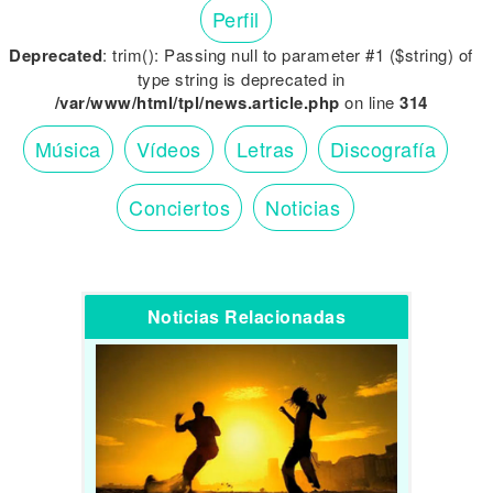
Perfil
Deprecated
: trim(): Passing null to parameter #1 ($string) of
type string is deprecated in
/var/www/html/tpl/news.article.php
on line
314
Música
Vídeos
Letras
Discografía
Conciertos
Noticias
Noticias Relacionadas