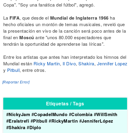
Copa". "Soy una fanática del fútbol", agregó.
La
FIFA
, que desde el
Mundial de Inglaterra 1966
ha
hecho oficiales un montón de temas musicales, reveló que
la presentación en vivo de la canción será poco antes de la
final en
Moscú
ante "unos 80.000 espectadores que
tendrán la oportunidad de aprenderse las líricas".
Entre los artistas que antes han interpretado los himnos del
Mundial están
Ricky Martin
,
Il Divo
,
Shakira
,
Jennifer Lopez
y
Pitbull
, entre otros.
[Reportar Error]
Etiquetas / Tags
#
NickyJam
#
CopadelMundo
#
Colombia
#
WillSmith
#
EraIstrefi
#
Pitbull
#
RickyMartin
#
JenniferLópez
#
Shakira
#
Diplo