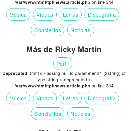
/var/www/html/tpl/news.article.php
on line
314
Música
Vídeos
Letras
Discografía
Conciertos
Noticias
Más de Ricky Martin
Perfil
Deprecated
: trim(): Passing null to parameter #1 ($string) of
type string is deprecated in
/var/www/html/tpl/news.article.php
on line
314
Música
Vídeos
Letras
Discografía
Conciertos
Noticias