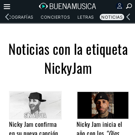
DISCOGRAFÍAS
CONCIERTOS
LETRAS
NOTICIAS
Noticias con la etiqueta
NickyJam
Nicky Jam confirma
Nicky Jam inicia el
en su nueva canción
año con los
“Ojos