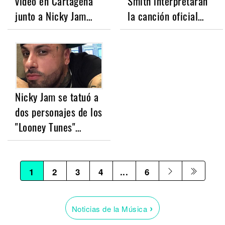
video en Cartagena
Smith interpretarán
junto a Nicky Jam…
la canción oficial…
Nicky Jam se tatuó a
dos personajes de los
"Looney Tunes"…
1
2
3
4
...
6
›
Noticias de la Música