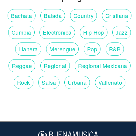
Bachata
Balada
Country
Cristiana
Cumbia
Electronica
Hip Hop
Jazz
Llanera
Merengue
Pop
R&B
Reggae
Regional
Regional Mexicana
Rock
Salsa
Urbana
Vallenato