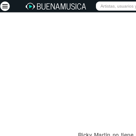
INICIO
ARTISTAS
Iniciar sesión
Registrarse
Inicio
Artistas
Red Social
Música
Vídeos
Discografías
Letras
Conciertos
Ricky Martin no tien