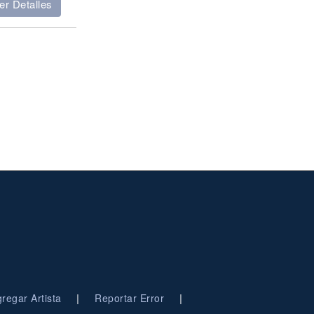
er Detalles
|
|
regar Artista
Reportar Error