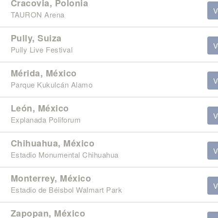
Cracovia, Polonia
V
TAURON Arena
Pully, Suiza
V
Pully Live Festival
Mérida, México
V
Parque Kukulcán Alamo
León, México
V
Explanada Poliforum
Chihuahua, México
V
Estadio Monumental Chihuahua
Monterrey, México
V
Estadio de Béisbol Walmart Park
Zapopan, México