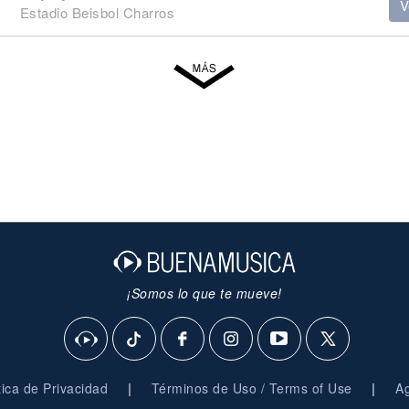
V
Estadio Beisbol Charros
¡Somos lo que te mueve!
|
|
ítica de Privacidad
Términos de Uso / Terms of Use
Ag