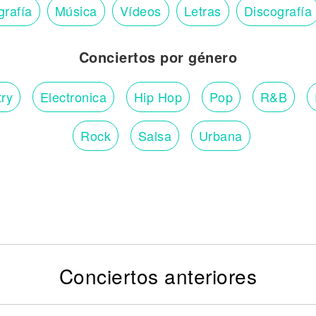
grafía
Música
Vídeos
Letras
Discografía
Conciertos por género
ry
Electronica
Hip Hop
Pop
R&B
Rock
Salsa
Urbana
Conciertos anteriores