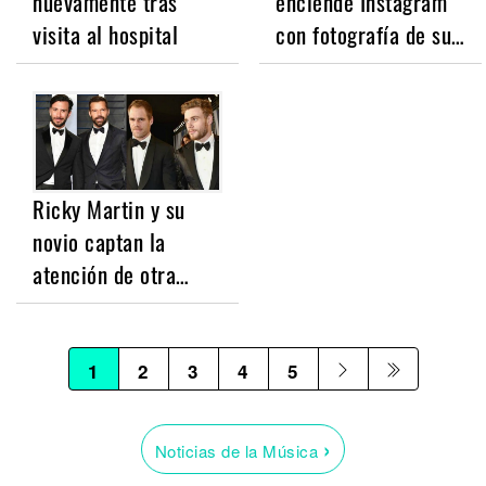
nuevamente tras
enciende Instagram
visita al hospital
con fotografía de su…
Ricky Martin y su
novio captan la
atención de otra…
1
2
3
4
5
›
Noticias de la Música