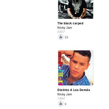
The black carped
Nicky Jam
2007
30
Distinto A Los Demás
Nicky Jam
1994
9