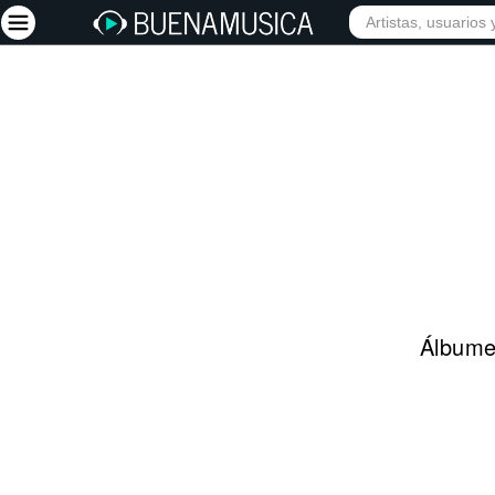
INIC
Iniciar sesión
Registrarse
Inicio
Artistas
Red Social
Música
Álbumes
Vídeos
Discografías
Letras
Conciertos