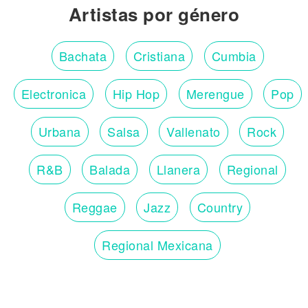
Artistas por género
Bachata
Cristiana
Cumbia
Electronica
Hip Hop
Merengue
Pop
Urbana
Salsa
Vallenato
Rock
R&B
Balada
Llanera
Regional
Reggae
Jazz
Country
Regional Mexicana