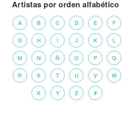
Artistas por orden alfabético
A
B
C
D
E
F
G
H
I
J
K
L
M
N
Ñ
O
P
Q
R
S
T
U
V
W
X
Y
Z
#