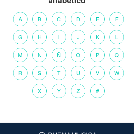
alfabético
A
B
C
D
E
F
G
H
I
J
K
L
M
N
Ñ
O
P
Q
R
S
T
U
V
W
X
Y
Z
#