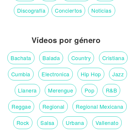
Discografía
Conciertos
Noticias
Vídeos por género
Bachata
Balada
Country
Cristiana
Cumbia
Electronica
Hip Hop
Jazz
Llanera
Merengue
Pop
R&B
Reggae
Regional
Regional Mexicana
Rock
Salsa
Urbana
Vallenato