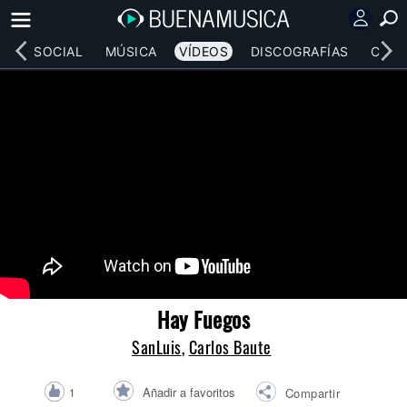
RED SOCIAL
MÚSICA
VÍDEOS
DISCOGRAFÍAS
CONC
Hay Fuegos
SanLuis
,
Carlos Baute
Añadir a favoritos
1
Compartir