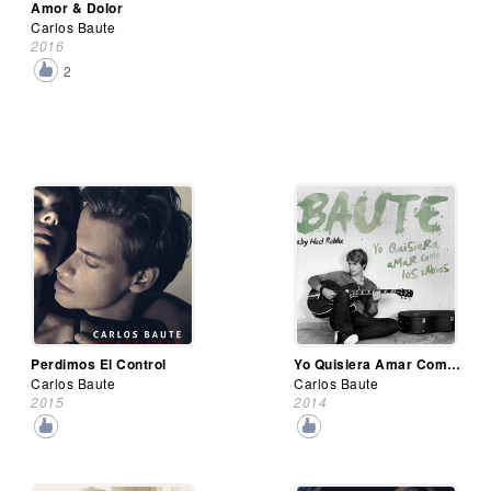
Amor & Dolor
Carlos Baute
2016
2
Perdimos El Control
Yo Quisiera Amar Como Los Sabios (Baby Noel Remix)
Carlos Baute
Carlos Baute
2015
2014