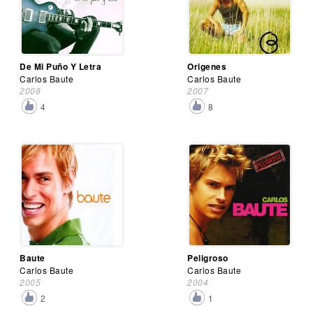
De Mi Puño Y Letra
Origenes
Carlos Baute
Carlos Baute
2008
2007
4
8
Baute
Peligroso
Carlos Baute
Carlos Baute
2005
2004
2
1