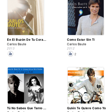
En El Buzón De Tu Corazón
Como Estar Sin Ti
Carlos Baute
Carlos Baute
2013
2012
2
Tú No Sabes Que Tanto (Regional Mexicana Remix)
Quién Te Quiere Como Yo