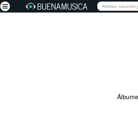
INIC
Iniciar sesión
Registrarse
Inicio
Artistas
Red Social
Música
Álbumes
Vídeos
Discografías
Letras
Conciertos