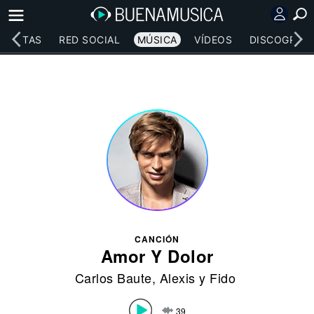
RTISTAS
RED SOCIAL
MÚSICA
VÍDEOS
DISCOGRAFÍ
CANCIÓN
Amor Y Dolor
Carlos Baute
,
Alexis y Fido
39