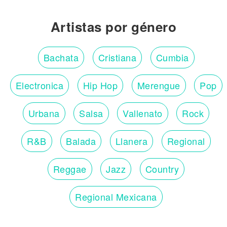
Artistas por género
Bachata
Cristiana
Cumbia
Electronica
Hip Hop
Merengue
Pop
Urbana
Salsa
Vallenato
Rock
R&B
Balada
Llanera
Regional
Reggae
Jazz
Country
Regional Mexicana