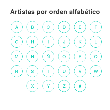
Artistas por orden alfabético
A
B
C
D
E
F
G
H
I
J
K
L
M
N
Ñ
O
P
Q
R
S
T
U
V
W
X
Y
Z
#