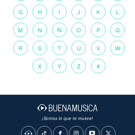
G
H
I
J
K
L
M
N
Ñ
O
P
Q
R
S
T
U
V
W
X
Y
Z
#
¡Somos lo que te mueve!