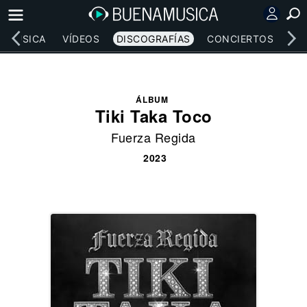
MÚSICA
VÍDEOS
DISCOGRAFÍAS
CONCIERTOS
LE
ÁLBUM
Tiki Taka Toco
Fuerza Regida
2023