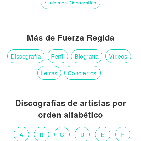
‹
Inicio de Discografías
Más de Fuerza Regida
Discografía
Perfil
Biografía
Vídeos
Letras
Conciertos
Discografías de artistas por
orden alfabético
A
B
C
D
E
F