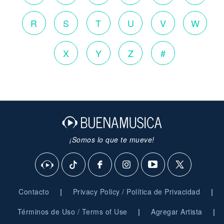
R
S
T
U
V
W
X
Y
Z
#
¡Somos lo que te mueve!
|
|
Contacto
Privacy Policy / Política de Privacidad
|
|
Términos de Uso / Terms of Use
Agregar Artista