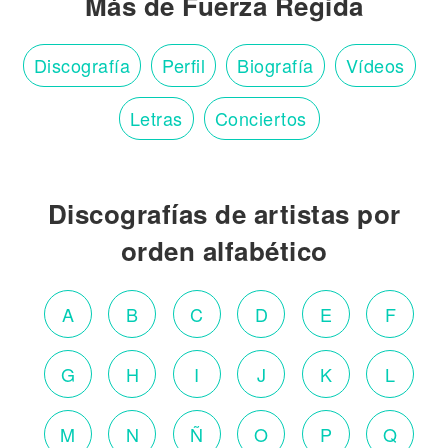
Más de Fuerza Regida
Discografía
Perfil
Biografía
Vídeos
Letras
Conciertos
Discografías de artistas por
orden alfabético
A
B
C
D
E
F
G
H
I
J
K
L
M
N
Ñ
O
P
Q