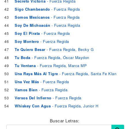
41
Secreto Victoria
- Fuerza Regida
42
Sigo Chambeando
- Fuerza Regida
43
Somos Mexicanos
- Fuerza Regida
44
Soy De Michoacán
- Fuerza Regida
45
Soy El Pirata
- Fuerza Regida
46
Soy Montero
- Fuerza Regida
47
Te Quiero Besar
- Fuerza Regida, Becky G
48
Tu Boda
- Fuerza Regida, Óscar Maydon
49
Tu Ventana
- Fuerza Regida, Marca MP
50
Una Raya Más Al Tigre
- Fuerza Regida, Santa Fe Klan
51
Una Vez Más
- Fuerza Regida
52
Vamos Bien
- Fuerza Regida
53
Versos Del Infierno
- Fuerza Regida
54
Whiskey Con Agua
- Fuerza Regida, Junior H
Buscar Letras: