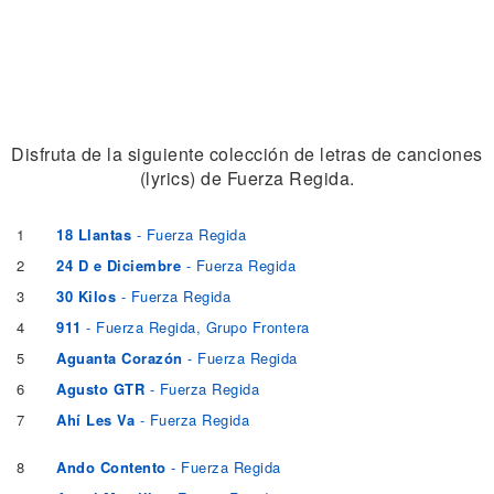
Disfruta de la siguiente colección de letras de canciones
(lyrics) de Fuerza Regida.
1
18 Llantas
- Fuerza Regida
2
24 D e Diciembre
- Fuerza Regida
3
30 Kilos
- Fuerza Regida
4
911
- Fuerza Regida, Grupo Frontera
5
Aguanta Corazón
- Fuerza Regida
6
Agusto GTR
- Fuerza Regida
7
Ahí Les Va
- Fuerza Regida
8
Ando Contento
- Fuerza Regida