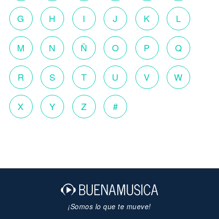
G
H
I
J
K
L
M
N
Ñ
O
P
Q
R
S
T
U
V
W
X
Y
Z
#
¡Somos lo que te mueve!