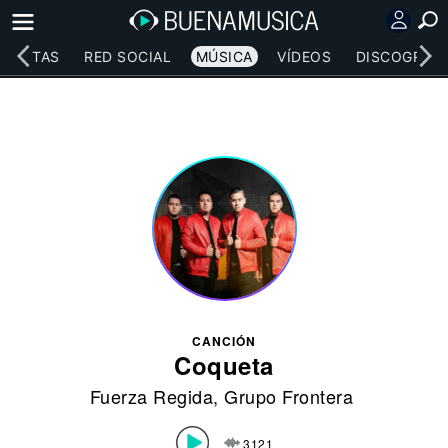
RTISTAS
RED SOCIAL
MÚSICA
VÍDEOS
DISCOGRAFÍ
CANCIÓN
Coqueta
Fuerza Regida
,
Grupo Frontera
3121