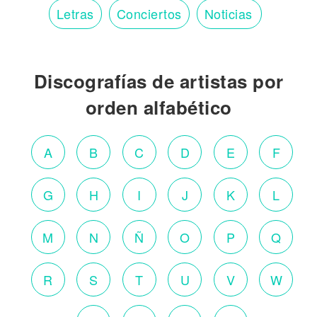
Letras
Conciertos
Noticias
Discografías de artistas por
orden alfabético
A
B
C
D
E
F
G
H
I
J
K
L
M
N
Ñ
O
P
Q
R
S
T
U
V
W