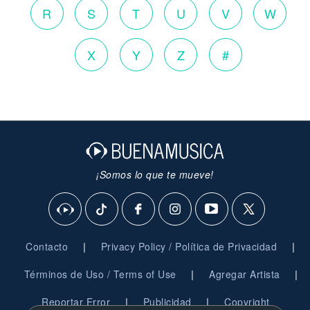
R
S
T
U
V
W
X
Y
Z
#
¡Somos lo que te mueve!
|
|
Contacto
Privacy Policy / Política de Privacidad
|
|
Términos de Uso / Terms of Use
Agregar Artista
|
|
Reportar Error
Publicidad
Copyright