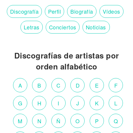
Discografía
Perfil
Biografía
Vídeos
Letras
Conciertos
Noticias
Discografías de artistas por
orden alfabético
A
B
C
D
E
F
G
H
I
J
K
L
M
N
Ñ
O
P
Q