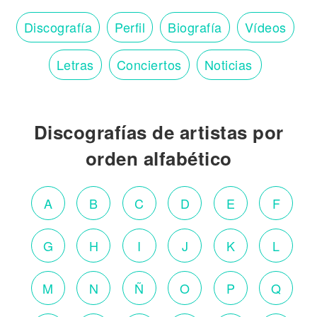
Discografía
Perfil
Biografía
Vídeos
Letras
Conciertos
Noticias
Discografías de artistas por
orden alfabético
A
B
C
D
E
F
G
H
I
J
K
L
M
N
Ñ
O
P
Q