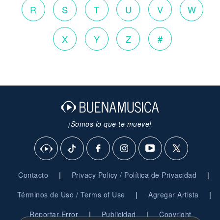
R
S
T
U
V
W
X
Y
Z
#
¡Somos lo que te mueve!
|
|
Contacto
Privacy Policy / Política de Privacidad
|
|
Términos de Uso / Terms of Use
Agregar Artista
|
|
Reportar Error
Publicidad
Copyright