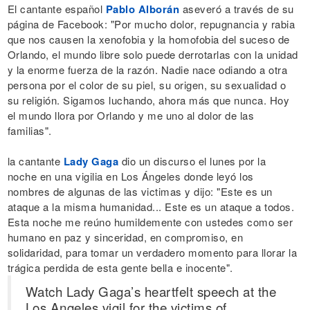
El cantante español
Pablo Alborán
aseveró a través de su
página de Facebook: "Por mucho dolor, repugnancia y rabia
que nos causen la xenofobia y la homofobia del suceso de
Orlando, el mundo libre solo puede derrotarlas con la unidad
y la enorme fuerza de la razón. Nadie nace odiando a otra
persona por el color de su piel, su origen, su sexualidad o
su religión. Sigamos luchando, ahora más que nunca. Hoy
el mundo llora por Orlando y me uno al dolor de las
familias".
la cantante
Lady Gaga
dio un discurso el lunes por la
noche en una vigilia en Los Ángeles donde leyó los
nombres de algunas de las victimas y dijo: "Este es un
ataque a la misma humanidad... Este es un ataque a todos.
Esta noche me reúno humildemente con ustedes como ser
humano en paz y sinceridad, en compromiso, en
solidaridad, para tomar un verdadero momento para llorar la
trágica perdida de esta gente bella e inocente".
Watch Lady Gaga’s heartfelt speech at the
Los Angeles vigil for the victims of