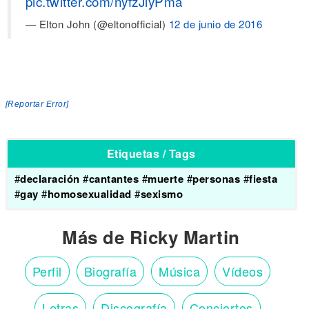
pic.twitter.com/nyfzJiyPma
— Elton John (@eltonofficial)
12 de junio de 2016
[Reportar Error]
Etiquetas / Tags
#
declaración
#
cantantes
#
muerte
#
personas
#
fiesta
#
gay
#
homosexualidad
#
sexismo
Más de Ricky Martin
Perfil
Biografía
Música
Vídeos
Letras
Discografía
Conciertos