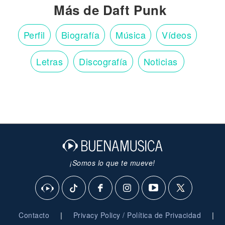
Más de Daft Punk
Perfil
Biografía
Música
Vídeos
Letras
Discografía
Noticias
¡Somos lo que te mueve!
|
|
Contacto
Privacy Policy / Política de Privacidad