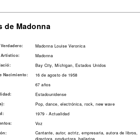
s de Madonna
Verdadero:
Madonna Louise Veronica
Artístico:
Madonna
ació:
Bay City, Míchigan, Estados Unidos
e Nacimiento:
16 de agosto de 1958
67 años
lidad:
Estadounidense
s):
Pop, dance, electrónica, rock, new wave
d:
1979 - Actualidad
entos:
Voz
ón:
Cantante, autor, actriz, empresaria, autora de libros,
directora, productora, bailarina