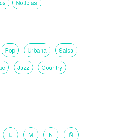
tos
Noticias
Pop
Urbana
Salsa
ae
Jazz
Country
L
M
N
Ñ