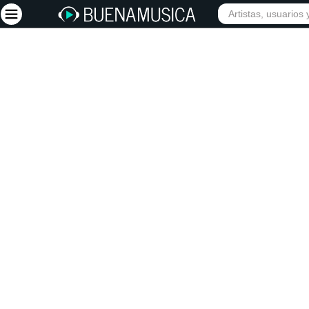
Iniciar sesión
Registrarse
Inicio
Artistas
Red Social
Música
Vídeos
Discografías
Letras
Conciertos