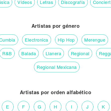
sica
Vídeos
Letras
Discografía
Concier
Artistas por género
Cumbia
Electronica
Hip Hop
Merengue
R&B
Balada
Llanera
Regional
Regg
Regional Mexicana
Artistas por orden alfabético
E
F
G
H
I
J
K