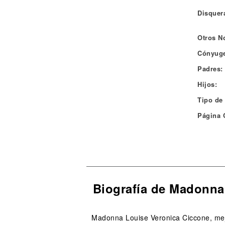
Disquera
Otros N
Cónyuge
Padres:
Hijos:
Tipo de
Página O
Biografía de Madonna
Madonna Louise Veronica Ciccone, mej