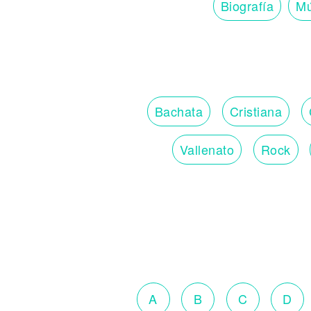
Biografía
Mú
Bachata
Cristiana
Vallenato
Rock
A
B
C
D