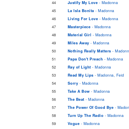
44
Justify My Love
- Madonna
45
La Isla Bonita
- Madonna
46
Living For Love
- Madonna
47
Masterpiece
- Madonna
48
Material Girl
- Madonna
49
Miles Away
- Madonna
50
Nothing Really Matters
- Madonn
51
Papa Don't Preach
- Madonna
52
Ray of Light
- Madonna
53
Read My Lips
- Madonna, Feid
54
Sorry
- Madonna
55
Take A Bow
- Madonna
56
The Beat
- Madonna
57
The Power Of Good Bye
- Mado
58
Turn Up The Radio
- Madonna
59
Vogue
- Madonna