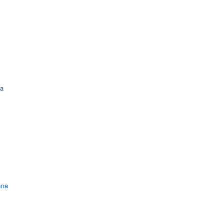
a
nna