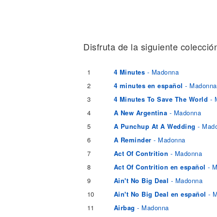
Noticias
Disfruta de la siguiente colecci
1
4 Minutes
- Madonna
2
4 minutes en español
- Madonna
3
4 Minutes To Save The World
- 
4
A New Argentina
- Madonna
5
A Punchup At A Wedding
- Mad
6
A Reminder
- Madonna
7
Act Of Contrition
- Madonna
8
Act Of Contrition en español
- M
9
Ain't No Big Deal
- Madonna
10
Ain't No Big Deal en español
- 
11
Airbag
- Madonna