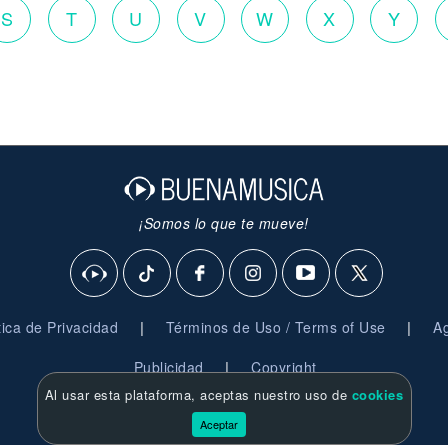
S
T
U
V
W
X
Y
¡Somos lo que te mueve!
|
|
ítica de Privacidad
Términos de Uso / Terms of Use
Ag
|
Publicidad
Copyright
Al usar esta plataforma, aceptas nuestro uso de
cookies
© 2026 BuenaMusica.com - Derechos Reservados
Aceptar