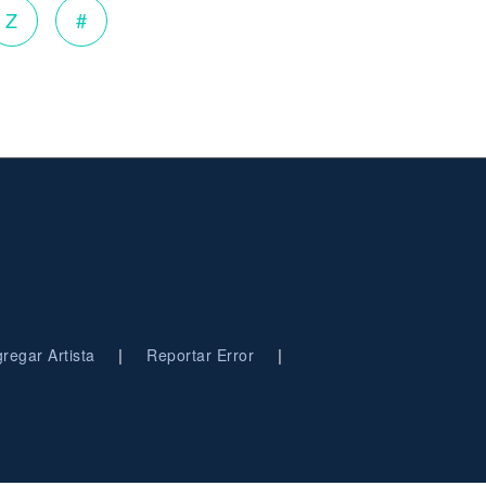
Z
#
|
|
regar Artista
Reportar Error