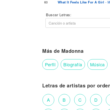
60
What It Feels Like For A Girl
- M
Buscar Letras:
Más de Madonna
Perfil
Biografía
Música
Letras de artistas por orde
A
B
C
D