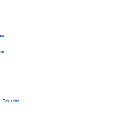
na
na
, Tokischa