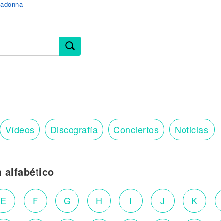
adonna
Vídeos
Discografía
Conciertos
Noticias
n alfabético
E
F
G
H
I
J
K