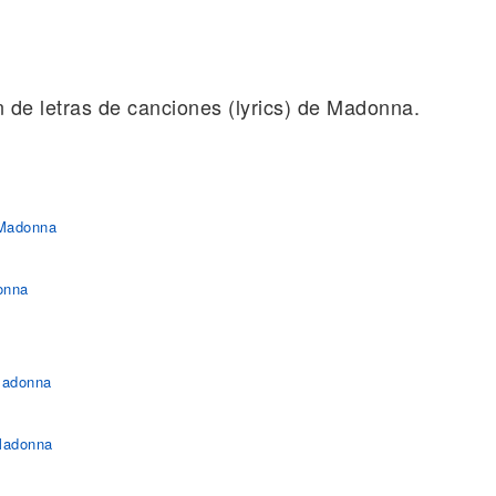
ón de letras de canciones (lyrics) de Madonna.
Madonna
onna
adonna
Madonna