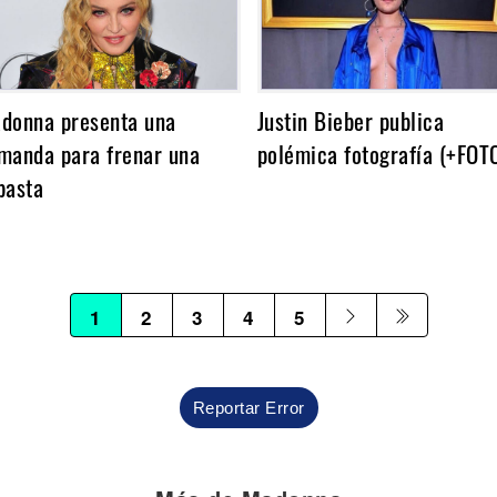
donna presenta una
Justin Bieber publica
manda para frenar una
polémica fotografía (+FOT
basta
1
2
3
4
5
Reportar Error