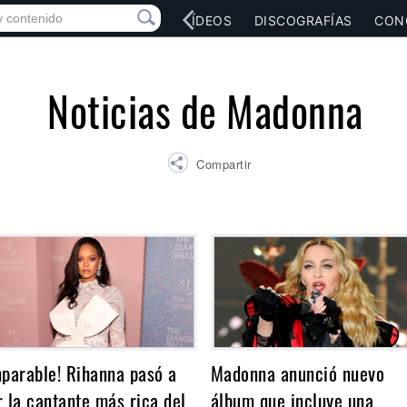
RED SOCIAL
MÚSICA
VÍDEOS
DISCOGRAFÍAS
CON
Noticias de Madonna
Compartir
mparable! Rihanna pasó a
Madonna anunció nuevo
r la cantante más rica del
álbum que incluye una