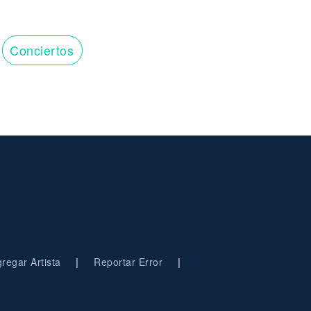
Conciertos
|
|
regar Artista
Reportar Error