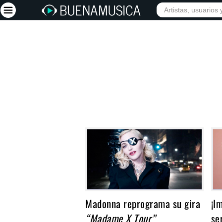
INICIO
ARTISTAS
Iniciar sesión
Registrarse
Inicio
Artistas
Red Social
Música
Vídeos
Discografías
Letras
Madonna reprograma su gira
¡I
Conciertos
“Madame X Tour”
se