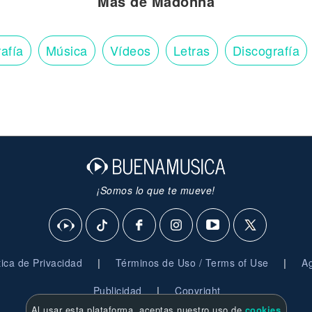
Más de Madonna
afía
Música
Vídeos
Letras
Discografía
¡Somos lo que te mueve!
|
|
ítica de Privacidad
Términos de Uso / Terms of Use
Ag
|
Publicidad
Copyright
Al usar esta plataforma, aceptas nuestro uso de
cookies