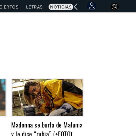
CIERTOS
LETRAS
NOTICIAS
Madonna se burla de Maluma
y le dice “rubia” (+FOTO)