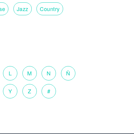
ae
Jazz
Country
L
M
N
Ñ
Y
Z
#