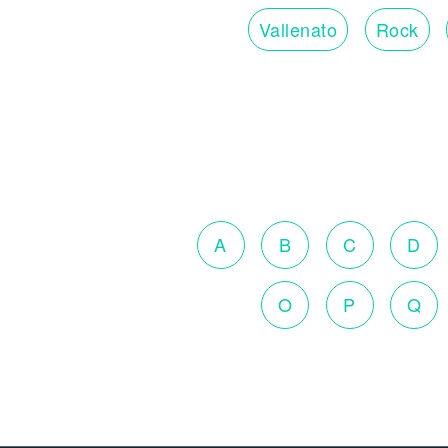
Vallenato
Rock
A
B
C
D
O
P
Q