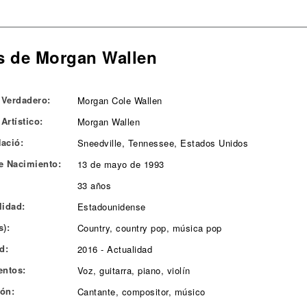
s de Morgan Wallen
Verdadero:
Morgan Cole Wallen
Artístico:
Morgan Wallen
ació:
Sneedville, Tennessee, Estados Unidos
e Nacimiento:
13 de mayo de 1993
33 años
lidad:
Estadounidense
s):
Country, country pop, música pop
d:
2016 - Actualidad
entos:
Voz, guitarra, piano, violín
ón:
Cantante, compositor, músico