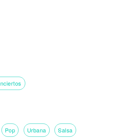
nciertos
Pop
Urbana
Salsa