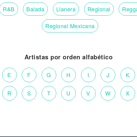
R&B
Balada
Llanera
Regional
Regg
Regional Mexicana
Artistas por orden alfabético
E
F
G
H
I
J
K
R
S
T
U
V
W
X