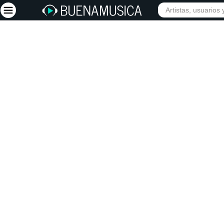
Iniciar sesión
Registrarse
Inicio
Artistas
Red Social
Música
Vídeos
Discografías
Letras
Conciertos