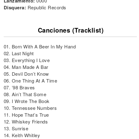
Lanzamiento:
0000
Disquera:
Republic Records
Canciones (Tracklist)
01. Born With A Beer In My Hand
02. Last Night
03. Everything I Love
04. Man Made A Bar
05. Devil Don’t Know
06. One Thing At A Time
07. ’98 Braves
08. Ain’t That Some
09. I Wrote The Book
10. Tennessee Numbers
11. Hope That’s True
12. Whiskey Friends
13. Sunrise
14. Keith Whitley