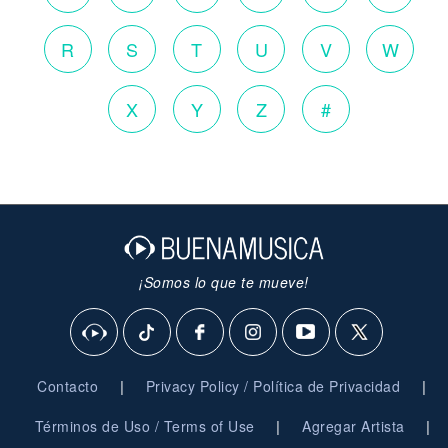
R
S
T
U
V
W
X
Y
Z
#
¡Somos lo que te mueve!
|
|
Contacto
Privacy Policy / Política de Privacidad
|
|
Términos de Uso / Terms of Use
Agregar Artista