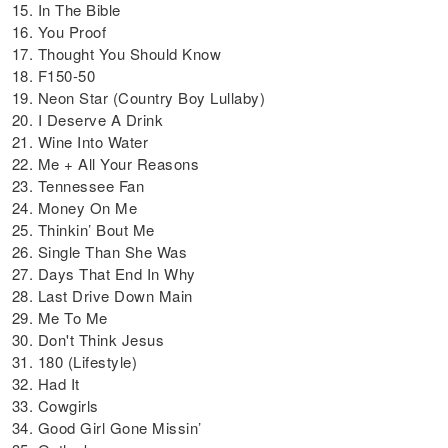
15. In The Bible
16. You Proof
17. Thought You Should Know
18. F150-50
19. Neon Star (Country Boy Lullaby)
20. I Deserve A Drink
21. Wine Into Water
22. Me + All Your Reasons
23. Tennessee Fan
24. Money On Me
25. Thinkin’ Bout Me
26. Single Than She Was
27. Days That End In Why
28. Last Drive Down Main
29. Me To Me
30. Don't Think Jesus
31. 180 (Lifestyle)
32. Had It
33. Cowgirls
34. Good Girl Gone Missin’