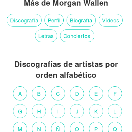
Más de Morgan Wallen
Discografía
Perfil
Biografía
Vídeos
Letras
Conciertos
Discografías de artistas por
orden alfabético
A
B
C
D
E
F
G
H
I
J
K
L
M
N
Ñ
O
P
Q