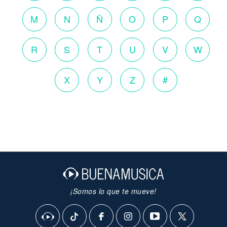
M
N
Ñ
O
P
Q
R
S
T
U
V
W
X
Y
Z
#
¡Somos lo que te mueve!