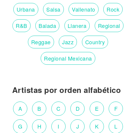
Urbana
Salsa
Vallenato
Rock
R&B
Balada
Llanera
Regional
Reggae
Jazz
Country
Regional Mexicana
Artistas por orden alfabético
A
B
C
D
E
F
G
H
I
J
K
L