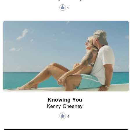
9
Knowing You
Kenny Chesney
4