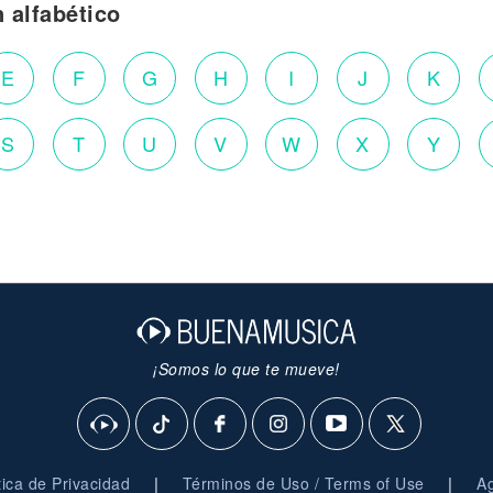
n alfabético
E
F
G
H
I
J
K
S
T
U
V
W
X
Y
¡Somos lo que te mueve!
|
|
ítica de Privacidad
Términos de Uso / Terms of Use
Ag