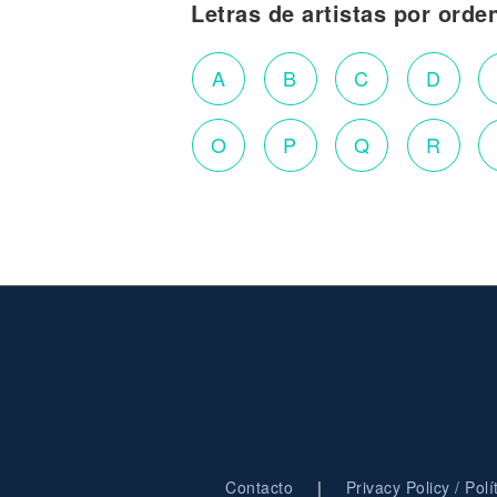
Letras de artistas por orde
A
B
C
D
O
P
Q
R
|
Contacto
Privacy Policy / Pol