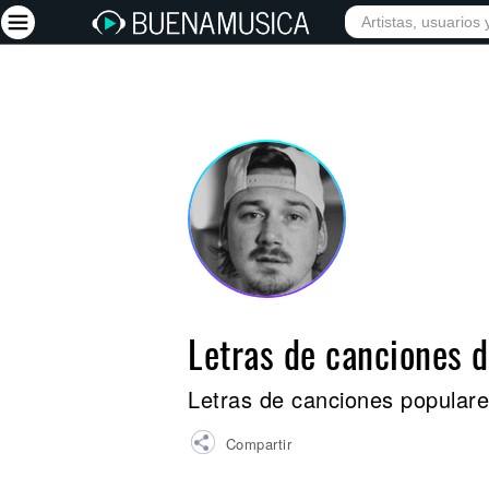
INICIO
ARTISTAS
Iniciar sesión
Registrarse
Inicio
Artistas
Red Social
Música
Letras de canciones 
Vídeos
Discografías
Letras de canciones popular
Letras
Compartir
Conciertos