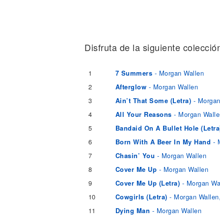
Noticias
Disfruta de la siguiente colecci
1
7 Summers
- Morgan Wallen
2
Afterglow
- Morgan Wallen
3
Ain’t That Some (Letra)
- Morgan
4
All Your Reasons
- Morgan Walle
5
Bandaid On A Bullet Hole (Letra
6
Born With A Beer In My Hand
- 
7
Chasin’ You
- Morgan Wallen
8
Cover Me Up
- Morgan Wallen
9
Cover Me Up (Letra)
- Morgan Wa
10
Cowgirls (Letra)
- Morgan Wallen
11
Dying Man
- Morgan Wallen