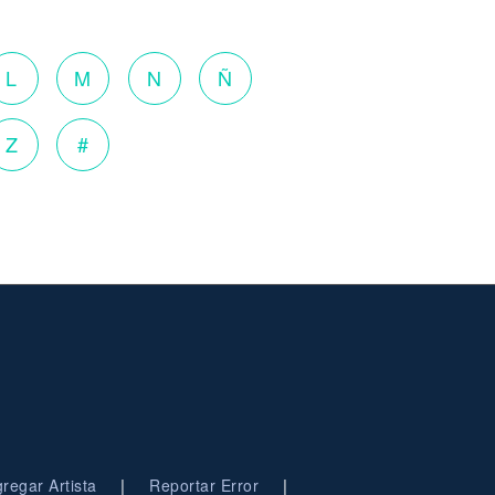
L
M
N
Ñ
Z
#
|
|
regar Artista
Reportar Error