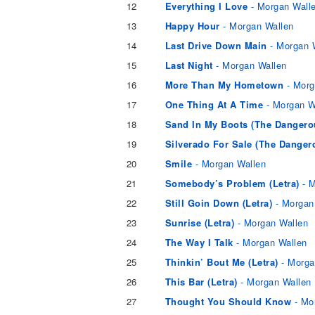
12
Everything I Love
- Morgan Wall
13
Happy Hour
- Morgan Wallen
14
Last Drive Down Main
- Morgan 
15
Last Night
- Morgan Wallen
16
More Than My Hometown
- Morg
17
One Thing At A Time
- Morgan W
18
Sand In My Boots (The Dangero
19
Silverado For Sale (The Danger
20
Smile
- Morgan Wallen
21
Somebody’s Problem (Letra)
- M
22
Still Goin Down (Letra)
- Morgan
23
Sunrise (Letra)
- Morgan Wallen
24
The Way I Talk
- Morgan Wallen
25
Thinkin’ Bout Me (Letra)
- Morga
26
This Bar (Letra)
- Morgan Wallen
27
Thought You Should Know
- Mo