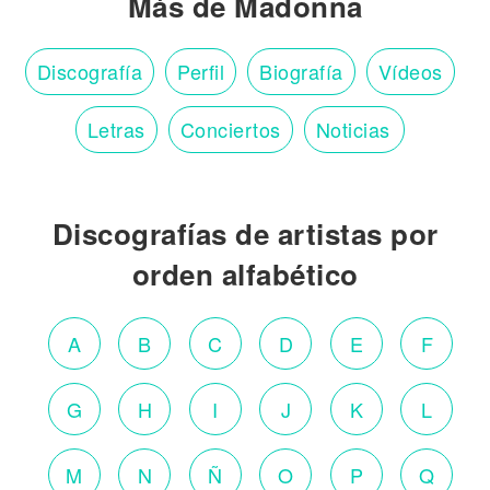
Más de Madonna
Discografía
Perfil
Biografía
Vídeos
Letras
Conciertos
Noticias
Discografías de artistas por
orden alfabético
A
B
C
D
E
F
G
H
I
J
K
L
M
N
Ñ
O
P
Q