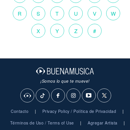
R
S
T
U
V
W
X
Y
Z
#
¡Somos lo que te mueve!
|
|
Contacto
Privacy Policy / Política de Privacidad
|
|
Términos de Uso / Terms of Use
Agregar Artista