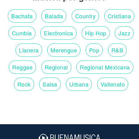
Bachata
Balada
Country
Cristiana
Cumbia
Electronica
Hip Hop
Jazz
Llanera
Merengue
Pop
R&B
Reggae
Regional
Regional Mexicana
Rock
Salsa
Urbana
Vallenato