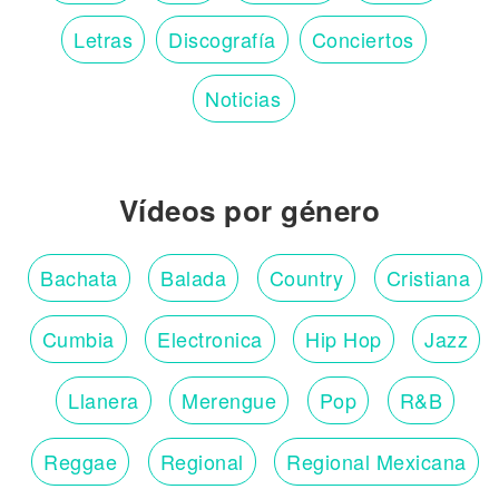
Letras
Discografía
Conciertos
Noticias
Vídeos por género
Bachata
Balada
Country
Cristiana
Cumbia
Electronica
Hip Hop
Jazz
Llanera
Merengue
Pop
R&B
Reggae
Regional
Regional Mexicana