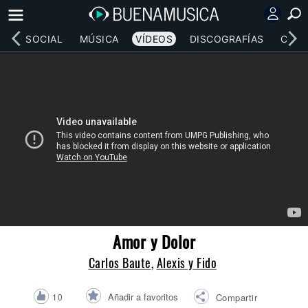
RED SOCIAL
MÚSICA
VÍDEOS
DISCOGRAFÍAS
CONC
Amor y Dolor
Carlos Baute
,
Alexis y Fido
Añadir a favoritos
10
Compartir